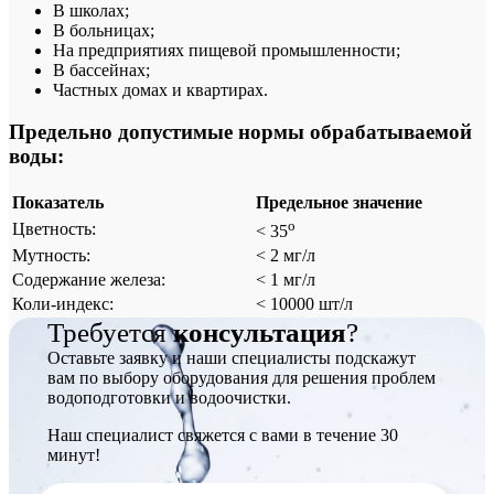
В школах;
В больницах;
На предприятиях пищевой промышленности;
В бассейнах;
Частных домах и квартирах.
Предельно допустимые нормы обрабатываемой
воды:
Показатель
Предельное значение
о
Цветность:
< 35
Мутность:
< 2 мг/л
Содержание железа:
< 1 мг/л
Коли-индекс:
< 10000 шт/л
Требуется
консультация
?
Оставьте заявку и наши специалисты подскажут
вам по выбору оборудования для решения проблем
водоподготовки и водоочистки.
Наш специалист свяжется с вами в течение 30
минут!